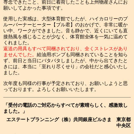
専念できたこと、前日に着荷したことも上州物産さんにお
願いしてよかった事項です。
使用した実感は、大型体育館でしたが、ハイカロリーのブ
ルーバーナーヒーター【ブル君】のおかげで、非常に暖か
い中、ワークができました。音も静かで、近くにいても直
接熱風を感じることが少なく、体育館全体を一気に温めて
くれました。
返送の用具もすべて同梱されており、全くストレスがあり
ませんでした。
給油用ポンプも同梱されていることを知ら
ず、前日と当日にバタバタしましたが、中から出てきたと
きには、本当に「至れり尽くせり」の会社だと感心いたし
ました。
次年度も同様の行事が予定されており、お願いしようと思
っております。よろしくお願いいたします。
「受付の電話のご対応からすべてが素晴らしく、感激致し
ました。」
エステートプランニング（株）共同銀座ビルさま 東京都
中央区