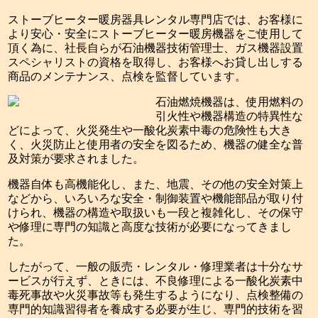
ストーブヒーター暖房器具レンタル専門店では、お客様に
より安心・安全にストーブヒーター暖房機器をご使用して
頂く為に、社長自らが石油機器技術管理士、ガス機器設置
スペシャリストの資格を取得し、お客様へお貸し出しする
商品のメンテナンス、点検を監督しています。
石油燃焼機器は、使用燃料の
引火性や機器構造の特異性な
どによって、火災発生や一酸化炭素中毒の危険性も大き
く、火災防止と使用者の安全を図るため、機器の健全な普
及対策が要求されました。
機器自体も高機能化し、また、地震、その他の安全対策上
などから、いろいろな安全・制御装置や機能部品が取り付
けられ、機器の構造や取扱いも一段と複雑化し、その保守
や修理に専門の知識と高度な技術が必要になってきまし
た。
したがって、一般の販売・レンタル・修理業者は十分なサ
ービスが行えず、ときには、不良修理による一酸化炭素中
毒死事故や火災事故等も発生するようになり、点検整備の
専門的知識習得者を養成する必要が生じ、専門的技術を習