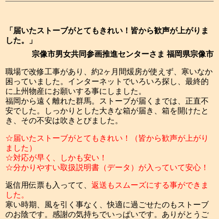
「届いたストーブがとてもきれい！皆から歓声が上がりま
した。」
宗像市男女共同参画推進センターさま 福岡県宗像市
職場で改修工事があり、約2ヶ月間煖房が使えず、寒いなか
困っていました。インターネットでいろいろ探し、最終的
に上州物産にお願いする事にしました。
福岡から遠く離れた群馬。ストーブが届くまでは、正直不
安でした。しっかりとした大きな箱が届き、箱を開けたと
き、その不安は吹きとびました。
☆届いたストーブがとてもきれい！（皆から歓声が上がり
ました）
☆対応が早く、しかも安い！
☆分かりやすい取扱説明書（データ）が入っていて安心！
返信用伝票も入ってて、
返送もスムーズにする事ができま
した。
寒い時期、風を引く事なく、快適に過ごせたのもストーブ
のお陰です。感謝の気持ちでいっぱいです。ありがとうご