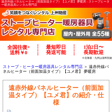
遠赤外線パネルヒーター（前面加温タイプ）【ユメ君】 夢暖房 - ストーブヒータ
ー暖房器具レンタル専門店
最短即日
1泊2日〜
全国往復
※
発送可能
長期歓迎
送料￥0
※北海道・九州は送料別途
ストーブ・ヒーター暖房器具レンタル専門店
＞ 遠赤外線パ
ネルヒーター（前面加温タイプ）【ユメ君】 夢暖房
遠赤外線パネルヒーター（前面加
温タイプ）【ユメ君】の紹介・仕
様