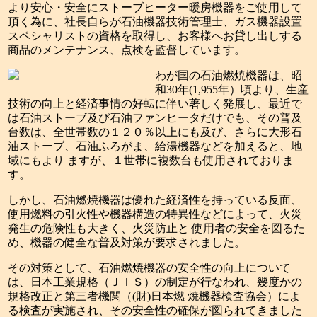
より安心・安全にストーブヒーター暖房機器をご使用して
頂く為に、社長自らが石油機器技術管理士、ガス機器設置
スペシャリストの資格を取得し、お客様へお貸し出しする
商品のメンテナンス、点検を監督しています。
わが国の石油燃焼機器は、昭
和30年(1,955年）頃より、生産
技術の向上と経済事情の好転に伴い著しく発展し、最近で
は石油ストーブ及び石油ファンヒータだけでも、その普及
台数は、全世帯数の１２０％以上にも及び、さらに大形石
油ストーブ、石油ふろがま、給湯機器などを加えると、地
域にもより ますが、１世帯に複数台も使用されておりま
す。
しかし、石油燃焼機器は優れた経済性を持っている反面、
使用燃料の引火性や機器構造の特異性などによって、火災
発生の危険性も大きく、火災防止と 使用者の安全を図るた
め、機器の健全な普及対策が要求されました。
その対策として、石油燃焼機器の安全性の向上について
は、日本工業規格（ＪＩＳ）の制定が行なわれ、幾度かの
規格改正と第三者機関（(財)日本燃 焼機器検査協会）によ
る検査が実施され、その安全性の確保が図られてきました