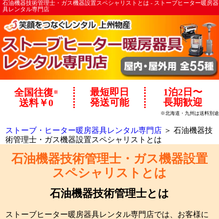
石油機器技術管理士・ガス機器設置スペシャリストとは - ストーブヒーター暖房器
具レンタル専門店
最短即日
1泊2日〜
全国往復
※
発送可能
長期歓迎
送料￥0
※北海道・九州は送料別途
ストーブ・ヒーター暖房器具レンタル専門店
＞ 石油機器技
術管理士・ガス機器設置スペシャリストとは
石油機器技術管理士・ガス機器設置
スペシャリストとは
石油機器技術管理士とは
ストーブヒーター暖房器具レンタル専門店では、お客様に