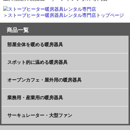
＞ストーブヒーター暖房器具レンタル専門店トップページ
商品一覧
部屋全体を暖める暖房器具
ブルーバーナーヒーター【ブル君】
スポット的に温める暖房器具
ブルーバーナーヒーター（天井網タイプ）【あ
自動首振り機能付コアヒート【コアちゃん】
オープンカフェ・屋外用の暖房器具
みちゃん】
ダイキン遠赤外線ハイブリッドセラムヒート
丸型石油ストーブ（大）【まるちゃん】
遠赤外線石油ストーブ【ほむらさん】
業務用・産業用の暖房器具
【ハイセラ】
加湿セラミックファンヒーター【セイラちゃ
石油ファンヒーター（特大）【オニギリ君】
遠赤外線石油ストーブ【タンジロー】
ジェットヒーター【ジェット大佐】
サーキュレーター・大型ファン
ん】
消臭石油ファンヒーター（大）【シャッター