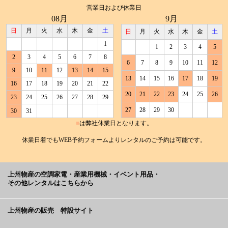
ﾀｰ【ﾗｵｳ君】
【ハンディ君】
営業日および休業日
使用する燃料で商品を選ぶ
08月
9月
サンラメラ（大）【ほっとちゃん】
ミラーシート（収納カバー兼用）
空気清浄機・加湿器・除湿機・オゾン発生器レンタル専門
返却時の梱包手順
上州物産社内ツアー
ﾎﾟｰﾙ部分：＜単相200V＞雨天対応壁取り付けﾋｰ
日
月
火
水
木
金
土
日
月
火
水
木
金
土
店
ホットガン【鯉太郎】
ﾀｰ【ﾗｵｳ君】
暖房機器の整備状況
1
1
2
3
4
5
オイルヒーター【デロンギちゃん】
延長コード20m 15A
2
3
4
5
6
7
8
商品と一緒に送るその他の備品
特定商取引法に基づく表示
テントレンタル専門店
6
7
8
9
10
11
12
＜三相200V＞ジェット電気ファンヒーター【ハ
9
10
11
12
13
14
15
暖房器具の選び方
ッブル君】
13
14
15
16
17
18
19
延長コード20m 20A
遠赤外線パネルヒーター（前面加温タイプ）
16
17
18
19
20
21
22
一緒に送る取扱説明書データ
個人情報保護方針
採用サイト
【ユメ君】
20
21
22
23
24
25
26
23
24
25
26
27
28
29
＜三相200V＞電気ファンヒーター【エドウィン
赤ちゃんがいるご家庭におすすめの暖房器具
君】
27
28
29
30
30
31
オイルタンク（198L）セット
遠赤外線パネルヒーター（全周囲加温タイプ）
お得な長期延長料金
営業日と営業時間
■
は弊社休業日となります。
【ダンワ君】
＜三相200V＞工場/作業所用 遠赤外線電気ヒー
ター(大)【ハーシェルさん】
休業日着でもWEB予約フォームよりレンタルのご予約は可能です。
パティオヒーターBタイプの組み立て方
延長・延滞や紛失・返品・キャンセルの場合の料金規定
サンラメラ（小）【ポカ君】
＜単相200V＞工場/作業所用 遠赤外線電気パネ
ルヒーター【ホカット君】
上州物産の空調家電・産業用機械・イベント用品・
大口割引のご案内
その他レンタルはこちらから
業務用ヒーターレンタル
オイルレス・デロンギマルチダイナミックヒー
＜三相200V＞工場/作業所用 遠赤外線電気パネ
ター【デロンギマルチ】
ルヒーター【メラットさん】
上州物産の販売 特設サイト
ジェットヒーター・ブライトヒーターレンタル
発電機・ポータブル電
＜単相200V＞工場/作業所用 遠赤外線電気ヒー
イベント向け
ポップコーン機
源（蓄電池）・UPS