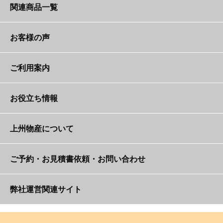
サーキュレーター【竜巻くん】
遠赤外線大型石油ストーブ【ガーデンキング】
ジェットヒーター BRIGHT【ブライト将軍】
関連商品一覧
君】
〈電気〉暖炉【ダン君】
〈20kg以下ガスボンベ〉屋外式ガスストーブ
(50Hz地域限定)クリーンジェットヒーター【ト
100cmビッグファン【サーマル君】
サーキュレーター【竜巻くん】
お客様の声
＜単相100V＞家庭用冷暖スポットエアコン【れ
【パラソル君】
ーマス君】
石油ファンヒーター（大）【ファンタ君】
いだん君】
〈10kg以下ガスボンベ〉パラソルパティオヒー
(60Hz地域限定)クリーンジェットヒーター【ト
大型ファン直流モーター搭載【スピン君】
お客様の声
ご利用案内
ター【パティオ君】
ーマス君】
反射式石油ストーブ【ミラーマン】
ストーブガード（大）
電気こたつ（掛布団付）【コタロー】
大型ファン直流モーター搭載自動首振り【スイ
〈単相200V〉パラソル型ヒーター(ﾃｰﾌﾞﾙ無ﾀｲﾌﾟ)
独自の保証体制
お役立ち情報
かがやきジェットヒーター （前面加温タイプ）
ング君】
【フェニックス】
ストーブガード（中）
【キキ君】
石油ファンヒーター（小）【ファンちゃん】
〈単相200V〉パラソルヒーター(ﾃｰﾌﾞﾙ無ﾀｲﾌﾟ)
＜三相200V＞大型送風機【ストーム君】
予約・返却方法とレンタルの流れ
よくいただくご質問
上州物産について
かがやきジェットヒーター （全周囲加温タイ
【ネオフェニ】
ストーブガード（小）
プ）【ララちゃん】
アラジンストーブ（白）【アラジン王子】
〈単相200V〉パラソルパティオヒーター(ﾃｰﾌﾞﾙ
＜三相200V＞大型送排風機【テンペスト君】
支払方法
納入実績
ご予約・お見積書依頼・お問い合わせ
有ﾀｲﾌﾟ)【パティコちゃん】
バルシックスPK2【バル君2】
石油機器技術管理士・ガス機器設置スペシャリストとは
アラジンストーブ（黒）【マージョ様】
ファンヒーター吹き出しガード
〈単相200V〉パラソルパティオヒーター(ﾃｰﾌﾞﾙ
全国対応・再配達も可能な宅配便でお届け
メディア掲載
ご予約・お問合せフォーム
弊社運営関連サイト
＜50Hz地域限定＞ハンディジェットヒーター
無ﾀｲﾌﾟ)【UFO君】
不良灯油を使ってはいけない理由
【ハンディ君】
ファンヒーター／反射型ストーブ専用ガード
石油ストーブ レインボー【レインボーちゃん】
自社開発の梱包資材で破損対策
運営会社・スタッフ紹介
ストーブヒーター暖房器具レンタル日記
ﾋｰﾀｰ部分：＜単相200V＞雨天対応壁取り付けﾋｰ
＜60Hz地域限定＞ハンディジェットヒーター