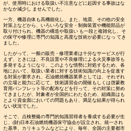
が、使用時における取扱い不注意などに起因する事故はな
かなか減少し ませんでした。
一方、機器自体も高機能化し、また、地震、その他の安全
対策上などから、いろいろな安全・制御装置や機能部品が
取り付けられ、機器の構造や取扱い も一段と複雑化し、そ
の保守や修理に専門の知識と高度な技術が必要になっ てき
ました。
したがって、一般の販売・修理業者は十分なサービスが行
えず、ときには、不良設置や不良修理による火災事故等も
多発するようになり、このような情勢に対処するため、各
地において、取扱い業者に対する技術知識の向上を促進す
る対策が要求され、石油燃焼機器業界としては、それぞれ
の立場と能力に応じて、技術講習会の開催もしくは啓蒙教
育用パンフレット等の配布などを行って、その対策に努め
てきましたが、対象者が全国的にわたるため、組織面はも
とより資金面においての問題もあり、満足な結果が得られ
ない状況でした。
そこで、点検整備の専門的知識習得者を養成する必要が生
じ、(財)日本石油燃焼機器保守協会が設立され、統一され
た基準、カリキュラムなどにより、毎年、全国の主要都市