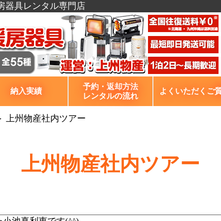
暖房器具レンタル専門店
予約・返却方法
納入実績
よくいただくご
レンタルの流れ
＞ 上州物産社内ツアー
上州物産社内ツアー
池真利恵です(^^)