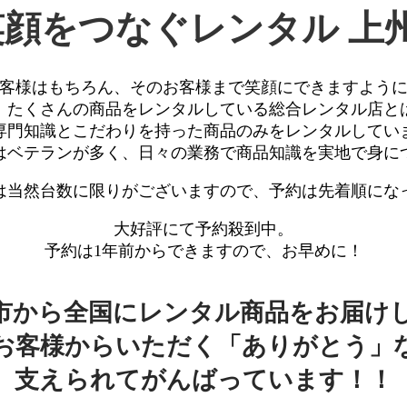
笑顔をつなぐレンタル
上
客様はもちろん、
そのお客様まで笑顔にできますよう
、たくさんの商品をレンタルしている
総合レンタル店と
専門知識とこだわりを持った商品のみを
レンタルしてい
はベテランが多く、
日々の業務で商品知識を
実地で身に
は
当然台数に限りがございますので、
予約は先着順にな
大好評にて予約殺到中。
予約は1年前からできますので、お早めに！
市から全国にレンタル商品をお届け
お客様からいただく「ありがとう」
支えられてがんばっています！！