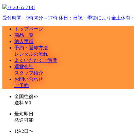
0120-65-7181
受付時間：9時30分～17時 休日：日祝・季節により金土休有
トップページ
商品一覧
納入実績
予約・返却方法
レンタルの流れ
よくいただくご質問
運営会社
スタッフ紹介
お問い合わせ
ご予約
全国往復
※
送料￥0
最短即日
発送可能
1泊2日〜