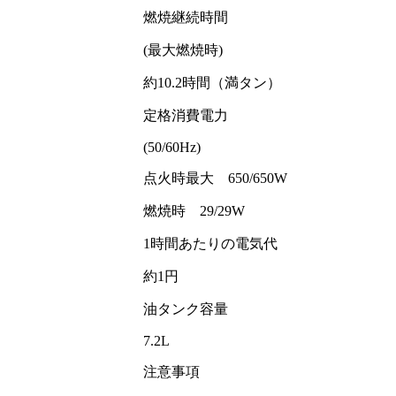
燃焼継続時間
(最大燃焼時)
約10.2時間（満タン）
定格消費電力
(50/60Hz)
点火時最大 650/650W
燃焼時 29/29W
1時間あたりの電気代
約1円
油タンク容量
7.2L
注意事項