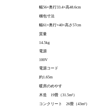
幅56×奥行33.4×高48.6cm
梱包寸法
幅61×奥行×40×高さ57cm
質量
14.5kg
電源
100V
電源コード
約1.65m
暖房のめやす
木造 19畳（31.5m²）
コンクリート 26畳（43m²）