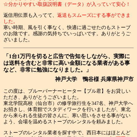
☆分かりやすい取扱説明書（データ）が入っていて安心！
返信用伝票も入ってて、
返送もスムーズにする事ができま
した。
寒い時期、風を引く事なく、快適に過ごせたのもストーブ
のお陰です。感謝の気持ちでいっぱいです。ありがとうご
ざいました。
「1台1万円を切ると広告で告知をしながら、実際に
は送料を含むと非常に高い金額になる業者がある事
など、非常に勉強になりました。」
神戸大学 鴨谷様 兵庫県神戸市
この度は、ブルーバーナーヒーター【ブル君】をお貸しい
ただき、ありがとうございました。
東北学院高校（仙台市）の修学旅行生を347名、神戸大学へ
お招きし、体育館でスタディワークを行いましたが、東北
から来られる生徒の皆さんに、寒い思いをさせる事がない
よう、会場を温めるストーブのレンタルを頼みました。
ストーブのレンタル業者を探す中で、西日本にはほとんど