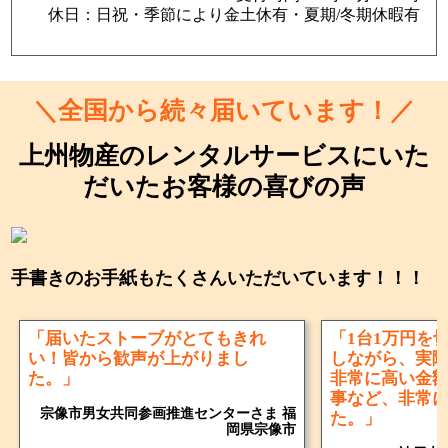
休日：日祝・季節により金土休有・夏期/冬期休暇有
＼全国から続々届いています！／
上州物産のレンタルサービスにいた
だいたお客様の喜びの声
手書きのお手紙もたくさんいただいています！！！
「届いたストーブがとてもきれ
「1台1万円を
い！皆から歓声が上がりまし
しながら、実
た。」
非常に高い金
事など、非常
宗像市男女共同参画推進センターさま 福
た。」
岡県宗像市