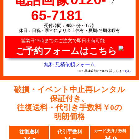
65-7181
受付時間：9時30分～17時
休日：日祝・季節により金土休有・夏期/冬期休暇有
営業日15時までのご注文で即日出荷可能
ご予約フォームはこちら
無料 見積依頼フォーム
※１早期返却について詳しくは
こちら
破損・イベント中止再レンタル
保証付き、
往復送料・代引き手数料￥0の
明朗価格
カード決済手数料
往復送料
代引手数料