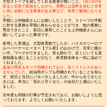
大型ストーブを貸してくれる業者が無いこと。
1台1万円を
切ると広告で告知をしながら、実際には送料を含むと非常
に高い金額になる業者がある事など、非常に勉強になりま
した。
早期に上州物産さんにお願いしたことで、ストーブの手配
に対する業務を早期に終わらせることができ、他の業務に
専念できたこと、前日に着荷したことも上州物産さんにお
願いしてよかった事項です。
使用した実感は、大型体育館でしたが、ハイカロリーのブ
ルーバーナーヒーター【ブル君】のおかげで、非常に暖か
い中、ワークができました。音も静かで、近くにいても直
接熱風を感じることが少なく、体育館全体を一気に温めて
くれました。
返送の用具もすべて同梱されており、全くストレスがあり
ませんでした。
給油用ポンプも同梱されていることを知ら
ず、前日と当日にバタバタしましたが、中から出てきたと
きには、本当に「至れり尽くせり」の会社だと感心いたし
ました。
次年度も同様の行事が予定されており、お願いしようと思
っております。よろしくお願いいたします。