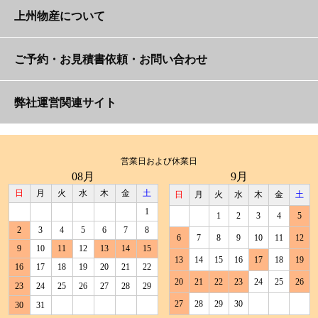
〈単相200V〉パラソルヒーター(ﾃｰﾌﾞﾙ無ﾀｲﾌﾟ)
＜三相200V＞大型送風機【ストーム君】
予約・返却方法とレンタルの流れ
よくいただくご質問
上州物産について
かがやきジェットヒーター （全周囲加温タイ
【ネオフェニ】
ストーブガード（小）
プ）【ララちゃん】
アラジンストーブ（白）【アラジン王子】
〈単相200V〉パラソルパティオヒーター(ﾃｰﾌﾞﾙ
＜三相200V＞大型送排風機【テンペスト君】
支払方法
納入実績
ご予約・お見積書依頼・お問い合わせ
有ﾀｲﾌﾟ)【パティコちゃん】
バルシックスPK2【バル君2】
石油機器技術管理士・ガス機器設置スペシャリストとは
アラジンストーブ（黒）【マージョ様】
ファンヒーター吹き出しガード
〈単相200V〉パラソルパティオヒーター(ﾃｰﾌﾞﾙ
全国対応・再配達も可能な宅配便でお届け
メディア掲載
ご予約・お問合せフォーム
弊社運営関連サイト
＜50Hz地域限定＞ハンディジェットヒーター
無ﾀｲﾌﾟ)【UFO君】
不良灯油を使ってはいけない理由
【ハンディ君】
ファンヒーター／反射型ストーブ専用ガード
石油ストーブ レインボー【レインボーちゃん】
自社開発の梱包資材で破損対策
運営会社・スタッフ紹介
ストーブヒーター暖房器具レンタル日記
ﾋｰﾀｰ部分：＜単相200V＞雨天対応壁取り付けﾋｰ
＜60Hz地域限定＞ハンディジェットヒーター
ﾀｰ【ﾗｵｳ君】
【ハンディ君】
営業日および休業日
使用する燃料で商品を選ぶ
08月
9月
サンラメラ（大）【ほっとちゃん】
ミラーシート（収納カバー兼用）
空気清浄機・加湿器・除湿機・オゾン発生器レンタル専門
返却時の梱包手順
上州物産社内ツアー
ﾎﾟｰﾙ部分：＜単相200V＞雨天対応壁取り付けﾋｰ
日
月
火
水
木
金
土
日
月
火
水
木
金
土
店
ホットガン【鯉太郎】
ﾀｰ【ﾗｵｳ君】
暖房機器の整備状況
1
1
2
3
4
5
オイルヒーター【デロンギちゃん】
延長コード20m 15A
2
3
4
5
6
7
8
商品と一緒に送るその他の備品
特定商取引法に基づく表示
テントレンタル専門店
6
7
8
9
10
11
12
＜三相200V＞ジェット電気ファンヒーター【ハ
9
10
11
12
13
14
15
暖房器具の選び方
ッブル君】
13
14
15
16
17
18
19
延長コード20m 20A
遠赤外線パネルヒーター（前面加温タイプ）
16
17
18
19
20
21
22
一緒に送る取扱説明書データ
個人情報保護方針
採用サイト
【ユメ君】
20
21
22
23
24
25
26
23
24
25
26
27
28
29
＜三相200V＞電気ファンヒーター【エドウィン
赤ちゃんがいるご家庭におすすめの暖房器具
君】
27
28
29
30
30
31
オイルタンク（198L）セット
遠赤外線パネルヒーター（全周囲加温タイプ）