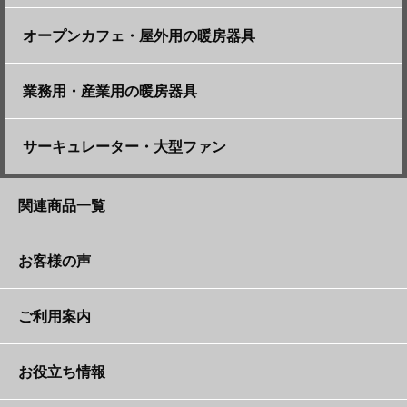
ブルーバーナーヒーター（天井網タイプ）【あ
自動首振り機能付コアヒート【コアちゃん】
オープンカフェ・屋外用の暖房器具
みちゃん】
ダイキン遠赤外線ハイブリッドセラムヒート
丸型石油ストーブ（大）【まるちゃん】
遠赤外線石油ストーブ【ほむらさん】
業務用・産業用の暖房器具
【ハイセラ】
加湿セラミックファンヒーター【セイラちゃ
石油ファンヒーター（特大）【オニギリ君】
遠赤外線石油ストーブ【タンジロー】
ジェットヒーター【ジェット大佐】
サーキュレーター・大型ファン
ん】
消臭石油ファンヒーター（大）【シャッター
サーキュレーター【竜巻くん】
遠赤外線大型石油ストーブ【ガーデンキング】
ジェットヒーター BRIGHT【ブライト将軍】
関連商品一覧
君】
〈電気〉暖炉【ダン君】
〈20kg以下ガスボンベ〉屋外式ガスストーブ
(50Hz地域限定)クリーンジェットヒーター【ト
100cmビッグファン【サーマル君】
サーキュレーター【竜巻くん】
お客様の声
＜単相100V＞家庭用冷暖スポットエアコン【れ
【パラソル君】
ーマス君】
石油ファンヒーター（大）【ファンタ君】
いだん君】
〈10kg以下ガスボンベ〉パラソルパティオヒー
(60Hz地域限定)クリーンジェットヒーター【ト
大型ファン直流モーター搭載【スピン君】
お客様の声
ご利用案内
ター【パティオ君】
ーマス君】
反射式石油ストーブ【ミラーマン】
ストーブガード（大）
電気こたつ（掛布団付）【コタロー】
大型ファン直流モーター搭載自動首振り【スイ
〈単相200V〉パラソル型ヒーター(ﾃｰﾌﾞﾙ無ﾀｲﾌﾟ)
独自の保証体制
お役立ち情報
かがやきジェットヒーター （前面加温タイプ）
ング君】
【フェニックス】
ストーブガード（中）
【キキ君】
石油ファンヒーター（小）【ファンちゃん】