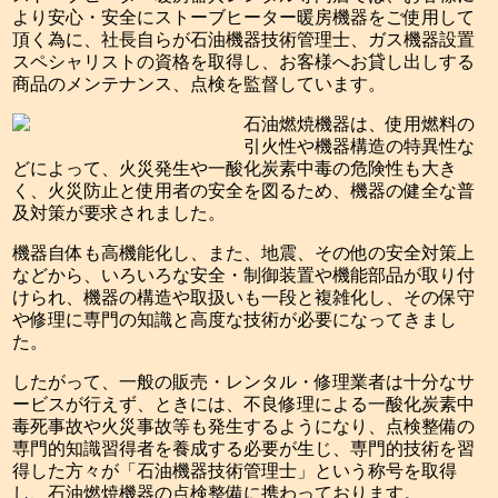
より安心・安全にストーブヒーター暖房機器をご使用して
頂く為に、社長自らが石油機器技術管理士、ガス機器設置
スペシャリストの資格を取得し、お客様へお貸し出しする
商品のメンテナンス、点検を監督しています。
石油燃焼機器は、使用燃料の
引火性や機器構造の特異性な
どによって、火災発生や一酸化炭素中毒の危険性も大き
く、火災防止と使用者の安全を図るため、機器の健全な普
及対策が要求されました。
機器自体も高機能化し、また、地震、その他の安全対策上
などから、いろいろな安全・制御装置や機能部品が取り付
けられ、機器の構造や取扱いも一段と複雑化し、その保守
や修理に専門の知識と高度な技術が必要になってきまし
た。
したがって、一般の販売・レンタル・修理業者は十分なサ
ービスが行えず、ときには、不良修理による一酸化炭素中
毒死事故や火災事故等も発生するようになり、点検整備の
専門的知識習得者を養成する必要が生じ、専門的技術を習
得した方々が「石油機器技術管理士」という称号を取得
し、石油燃焼機器の点検整備に携わっております。