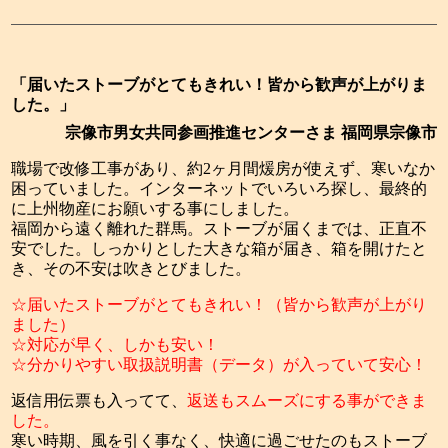
「届いたストーブがとてもきれい！皆から歓声が上がりま
した。」
宗像市男女共同参画推進センターさま 福岡県宗像市
職場で改修工事があり、約2ヶ月間煖房が使えず、寒いなか
困っていました。インターネットでいろいろ探し、最終的
に上州物産にお願いする事にしました。
福岡から遠く離れた群馬。ストーブが届くまでは、正直不
安でした。しっかりとした大きな箱が届き、箱を開けたと
き、その不安は吹きとびました。
☆届いたストーブがとてもきれい！（皆から歓声が上がり
ました）
☆対応が早く、しかも安い！
☆分かりやすい取扱説明書（データ）が入っていて安心！
返信用伝票も入ってて、
返送もスムーズにする事ができま
した。
寒い時期、風を引く事なく、快適に過ごせたのもストーブ