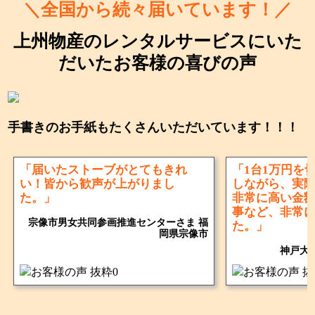
＼全国から続々届いています！／
上州物産のレンタルサービスにいた
だいたお客様の喜びの声
手書きのお手紙もたくさんいただいています！！！
「届いたストーブがとてもきれ
「1台1万円を
い！皆から歓声が上がりまし
しながら、実
た。」
非常に高い金
事など、非常
宗像市男女共同参画推進センターさま 福
た。」
岡県宗像市
神戸大