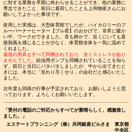
に対する業務を早期に終わらせることができ、他の業務に
専念できたこと、前日に着荷したことも上州物産さんにお
願いしてよかった事項です。
使用した実感は、大型体育館でしたが、ハイカロリーのブ
ルーバーナーヒーター【ブル君】のおかげで、非常に暖か
い中、ワークができました。音も静かで、近くにいても直
接熱風を感じることが少なく、体育館全体を一気に温めて
くれました。
返送の用具もすべて同梱されており、全くストレスがあり
ませんでした。
給油用ポンプも同梱されていることを知ら
ず、前日と当日にバタバタしましたが、中から出てきたと
きには、本当に「至れり尽くせり」の会社だと感心いたし
ました。
次年度も同様の行事が予定されており、お願いしようと思
っております。よろしくお願いいたします。
「受付の電話のご対応からすべてが素晴らしく、感激致し
ました。」
エステートプランニング（株）共同銀座ビルさま 東京都
中央区