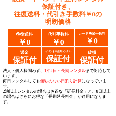
保証付き、
往復送料・代引き手数料￥0の
明朗価格
カード決済手数料
往復送料
代引手数料
￥0
￥0
￥0
イベント中止再レンタル
返金
破損
保証付
保証付
保証付
法人・個人様問わず、
1泊2日～長期レンタル
まで対応して
います。
何日レンタルしても
無駄のない日割り計算
になっていま
す。
2泊以上レンタルの場合はお得な「延長料金」と、8日以上
の場合はさらにお得な「長期延長料金」が適用になりま
す。