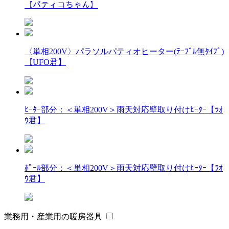
【パティコちゃん】
〈単相200V〉パラソルパティオヒーター(ﾃｰﾌﾞﾙ無ﾀｲﾌﾟ)
【UFO君】
ﾋｰﾀｰ部分：＜単相200V＞雨天対応壁取り付けﾋｰﾀｰ【ﾗｵ
ｳ君】
ﾎﾟｰﾙ部分：＜単相200V＞雨天対応壁取り付けﾋｰﾀｰ【ﾗｵ
ｳ君】
業務用・産業用の暖房器具