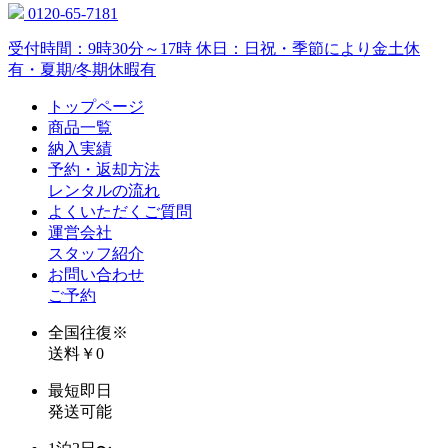
0120-65-7181
受付時間：9時30分～17時 休日：日祝・季節により金土休
有・夏期/冬期休暇有
トップページ
商品一覧
納入実績
予約・返却方法
レンタルの流れ
よくいただくご質問
運営会社
スタッフ紹介
お問い合わせ
ご予約
全国往復
※
送料￥0
最短即日
発送可能