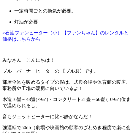
一定時間ごとの換気が必要。
灯油が必要
>石油ファンヒーター（小）【ファンちゃん】のレンタルと
価格はこちらから
みなさん こんにちは！
ブルーバーナーヒーターの
【ブル君】
です。
部屋全体を暖めるタイプの僕は、式典会場や体育館の暖房、
事務所や工場の暖房に向いているよ！
木造16畳～48畳(79㎡)・コンクリート21畳～66畳 (109㎡)位ま
で温められるし、
音もジェットヒーターに比べ静かなんだ！
強運転で50db（劇場や映画館の顧客のざわめき程度で楽に会