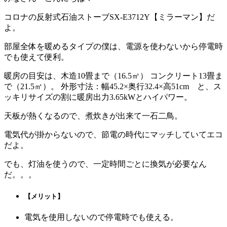
コロナの反射式石油ストーブSX-E3712Y
【ミラーマン】
だ
よ。
部屋全体を暖めるタイプの僕は、電源を使わないから停電時
でも使えて便利。
暖房の目安は、木造10畳まで（16.5㎡） コンクリート13畳ま
で（21.5㎡）。 外形寸法：幅45.2×奥行32.4×高51cm と、ス
ッキリサイズの割に暖房出力3.65kWとハイパワー。
天板が熱くなるので、煮炊きが出来て一石二鳥。
電気代が掛からないので、節電の時代にマッチしていてエコ
だよ。
でも、灯油を使うので、一定時間ごとに換気が必要なん
だ。。。
【メリット】
電気を使用しないので停電時でも使える。