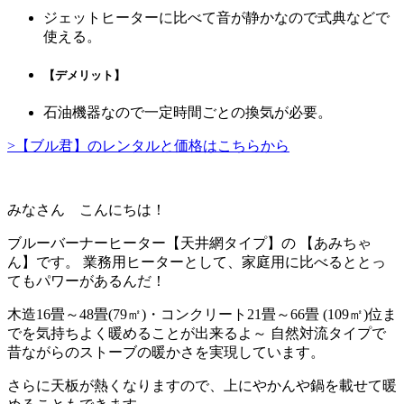
ジェットヒーターに比べて音が静かなので式典などで
使える。
【デメリット】
石油機器なので一定時間ごとの換気が必要。
>【ブル君】のレンタルと価格はこちらから
みなさん こんにちは！
ブルーバーナーヒーター【天井網タイプ】の
【あみちゃ
ん】
です。 業務用ヒーターとして、家庭用に比べるととっ
てもパワーがあるんだ！
木造16畳～48畳(79㎡)・コンクリート21畳～66畳 (109㎡)位ま
でを気持ちよく暖めることが出来るよ～ 自然対流タイプで
昔ながらのストーブの暖かさを実現しています。
さらに天板が熱くなりますので、上にやかんや鍋を載せて暖