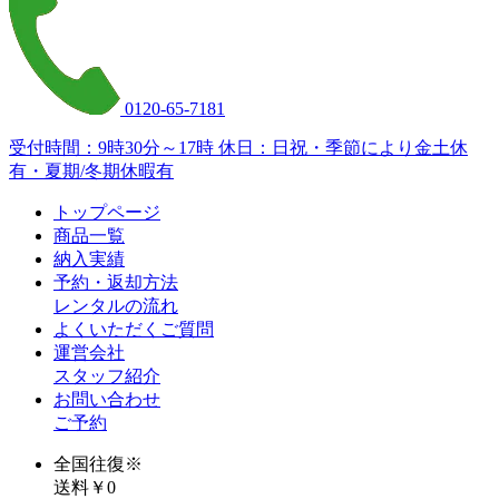
0120-65-7181
受付時間：9時30分～17時 休日：日祝・季節により金土休
有・夏期/冬期休暇有
トップページ
商品一覧
納入実績
予約・返却方法
レンタルの流れ
よくいただくご質問
運営会社
スタッフ紹介
お問い合わせ
ご予約
全国往復
※
送料￥0